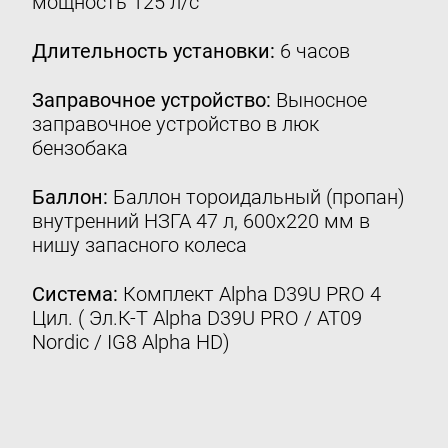
мощность 125 л/с
Контакты
Длительность установки:
6 часов
8 (800) 777-08-01
пн-пт: с 09:00 до 17:00
Заправочное устройство:
Выносное
заправочное устройство в люк
info@intergasservice.ru
бензобака
Баллон:
Баллон тороидальный (пропан)
внутренний НЗГА 47 л, 600х220 мм в
Оставить отзыв
нишу запасного колеса
Подпишитесь на нашу рассылку:
Система:
Комплект Alpha D39U PRO 4
Цил. ( Эл.К-Т Alpha D39U PRO / AT09
Email
Nordic / IG8 Alpha HD)
Подписаться