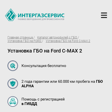
О компании
Главная страница
Каталог автомобилей с ГБО
Установка ГБО на FORD
Установка ГБО на Ford C-MAX 2
Новости
Установка ГБО на Ford C-MAX 2
ГБО Alpha
Вопросы и ответы
Консультация бесплатно
Вакансии
2 года гарантии или 60.000 км пробега на
ГБО
Документы компании
ALPHA
Оферта
Помощь с регистрацией
Партнёрам
в ГИБДД
Доставка Партнерам