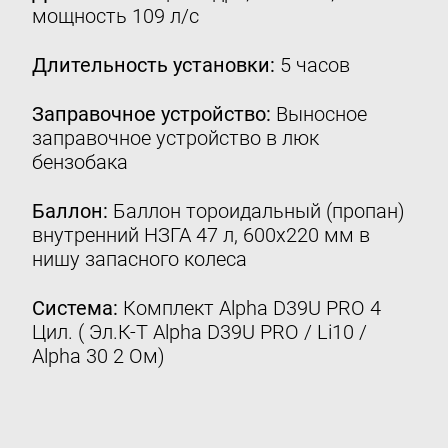
мощность 109 л/с
Контакты
8 (800) 777-08-01
Длительность установки:
5 часов
пн-пт: с 09:00 до 17:00
Заправочное устройство:
Выносное
info@intergasservice.ru
заправочное устройство в люк
бензобака
Баллон:
Баллон тороидальный (пропан)
внутренний НЗГА 47 л, 600х220 мм в
Оставить отзыв
нишу запасного колеса
Подпишитесь на нашу рассылку:
Система:
Комплект Alpha D39U PRO 4
Email
Цил. ( Эл.К-Т Alpha D39U PRO / Li10 /
Alpha 30 2 Ом)
Подписаться