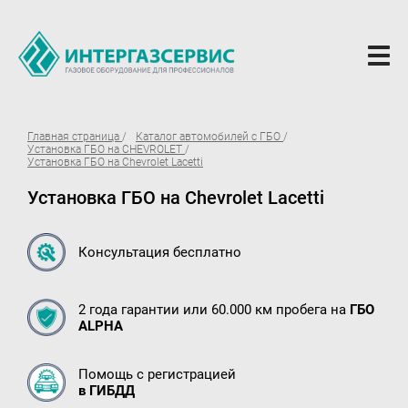
О компании
Главная страница
Каталог автомобилей с ГБО
Установка ГБО на CHEVROLET
Новости
Установка ГБО на Chevrolet Lacetti
Установка ГБО на Chevrolet Lacetti
ГБО Alpha
Вопросы и ответы
Консультация бесплатно
Вакансии
Документы компании
2 года гарантии или 60.000 км пробега на
ГБО
ALPHA
Оферта
Партнёрам
Помощь с регистрацией
в ГИБДД
Доставка Партнерам