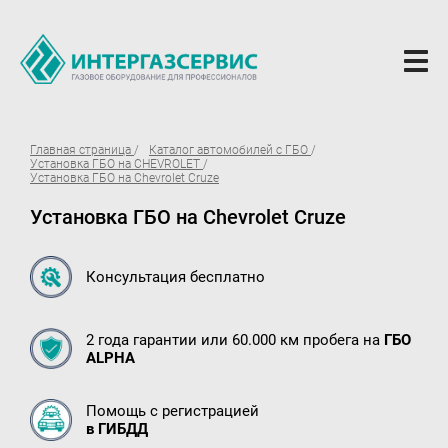
О компании
Главная страница
Каталог автомобилей с ГБО
Установка ГБО на CHEVROLET
Новости
Установка ГБО на Chevrolet Cruze
Установка ГБО на Chevrolet Cruze
ГБО Alpha
Вопросы и ответы
Консультация бесплатно
Вакансии
Документы компании
2 года гарантии или 60.000 км пробега на
ГБО
ALPHA
Оферта
Партнёрам
Помощь с регистрацией
в ГИБДД
Доставка Партнерам