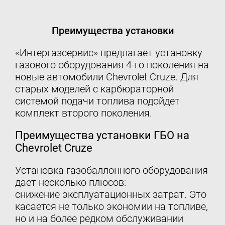
Контакты
Преимущества установки
8 (800) 777-08-01
пн-пт: с 09:00 до 17:00
«Интергазсервис» предлагает установку
info@intergasservice.ru
газового оборудования 4-го поколения на
новые автомобили Chevrolet Cruze. Для
старых моделей с карбюраторной
системой подачи топлива подойдет
комплект второго поколения.
Оставить отзыв
Преимущества установки ГБО на
Подпишитесь на нашу рассылку:
Chevrolet Cruze
Email
Установка газобаллонного оборудования
дает несколько плюсов:
Подписаться
снижение эксплуатационных затрат. Это
касается не только экономии на топливе,
но и на более редком обслуживании