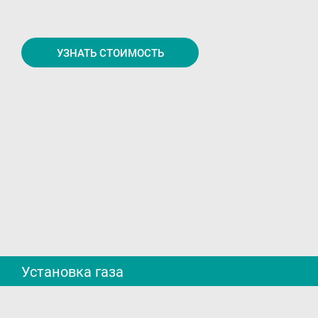
Гарантия и возврат
Регистрация ГБО в ГИБДД
УЗНАТЬ СТОИМОСТЬ
Обучение
Тех. раздел
Вход для партнёров
Автовладельцам
Установить ГБО
Интернет-магазин
Доставка Клиентам
Каталог авто с ГБО
Установка газа
Форум ALPHA
Блог