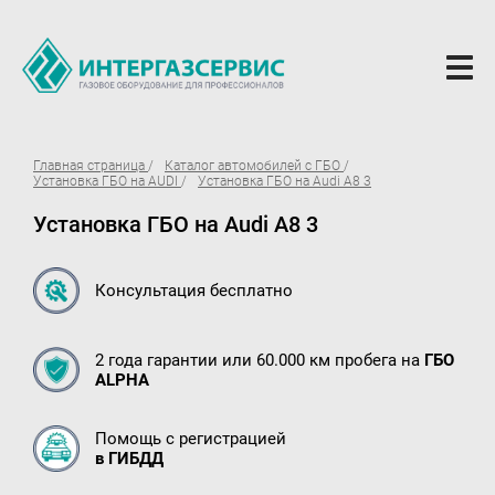
О компании
Главная страница
Каталог автомобилей с ГБО
Установка ГБО на AUDI
Установка ГБО на Audi A8 3
Новости
Установка ГБО на Audi A8 3
ГБО Alpha
Вопросы и ответы
Консультация бесплатно
Вакансии
2 года гарантии или 60.000 км пробега на
ГБО
Документы компании
ALPHA
Оферта
Помощь с регистрацией
Партнёрам
в ГИБДД
Доставка Партнерам