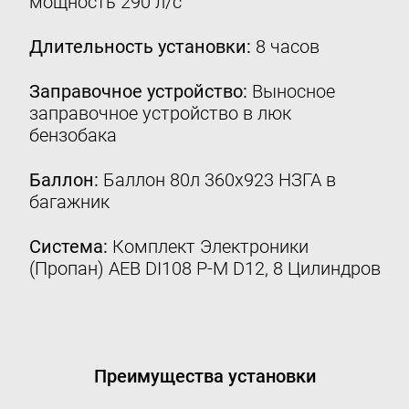
мощность 290 л/с
Контакты
Длительность установки:
8 часов
8 (800) 777-08-01
пн-пт: с 09:00 до 17:00
Заправочное устройство:
Выносное
заправочное устройство в люк
info@intergasservice.ru
бензобака
Баллон:
Баллон 80л 360х923 НЗГА в
багажник
Оставить отзыв
Система:
Комплект Электроники
Подпишитесь на нашу рассылку:
(Пропан) AEB DI108 P-M D12, 8 Цилиндров
Email
Подписаться
Преимущества установки