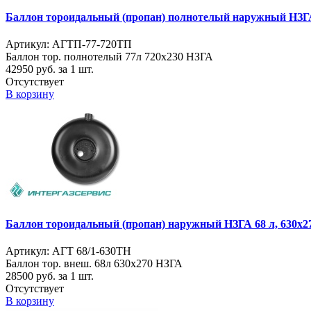
Баллон тороидальный (пропан) полнотелый наружный НЗГА
Артикул: АГТП-77-720ТП
Баллон тор. полнотелый 77л 720х230 НЗГА
42950
руб. за 1 шт.
Отсутствует
В корзину
Баллон тороидальный (пропан) наружный НЗГА 68 л, 630х2
Артикул: АГТ 68/1-630ТН
Баллон тор. внеш. 68л 630х270 НЗГА
28500
руб. за 1 шт.
Отсутствует
В корзину