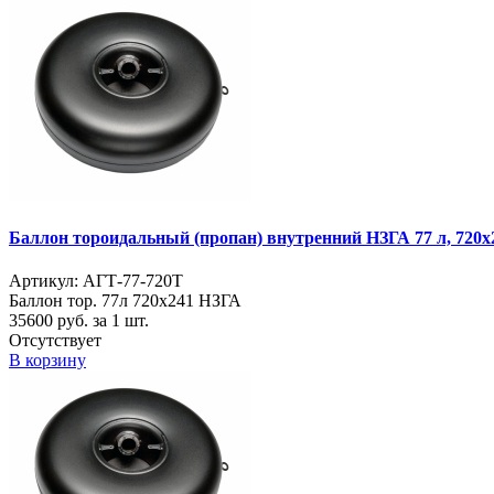
Баллон тороидальный (пропан) внутренний НЗГА 77 л, 720х
Артикул: АГТ-77-720Т
Баллон тор. 77л 720х241 НЗГА
35600
руб. за 1 шт.
Отсутствует
В корзину