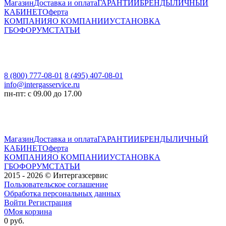
Магазин
Доставка и оплата
ГАРАНТИИ
БРЕНДЫ
ЛИЧНЫЙ
КАБИНЕТ
Оферта
КОМПАНИЯ
О КОМПАНИИ
УСТАНОВКА
ГБО
ФОРУМ
СТАТЬИ
8 (800) 777-08-01
8 (495) 407-08-01
info@intergasservice.ru
пн-пт: с 09.00 до 17.00
Магазин
Доставка и оплата
ГАРАНТИИ
БРЕНДЫ
ЛИЧНЫЙ
КАБИНЕТ
Оферта
КОМПАНИЯ
О КОМПАНИИ
УСТАНОВКА
ГБО
ФОРУМ
СТАТЬИ
2015 - 2026 © Интергазсервис
Пользовательское соглашение
Обработка персональных данных
Войти
Регистрация
0
Моя корзина
0 руб.