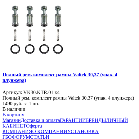
Полный рем. комплект рампы Valtek 30,37 (упак. 4
плунжера)
Артикул: VK30.KTR.01 x4
Полный рем. комплект рампы Valtek 30,37 (упак. 4 плунжера)
1490
руб. за 1 шт.
В наличии
В корзину
Магазин
Доставка и оплата
ГАРАНТИИ
БРЕНДЫ
ЛИЧНЫЙ
КАБИНЕТ
Оферта
КОМПАНИЯ
О КОМПАНИИ
УСТАНОВКА
ГБО
ФОРУМ
СТАТЬИ