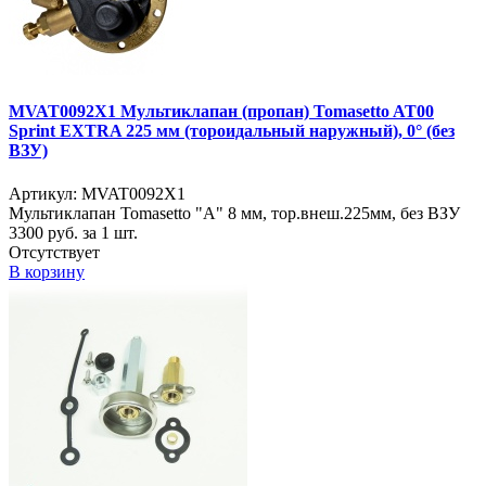
MVAT0092X1 Мультиклапан (пропан) Tomasetto AT00
Sprint EXTRA 225 мм (тороидальный наружный), 0° (без
ВЗУ)
Артикул: MVAT0092X1
Мультиклапан Tomasetto "A" 8 мм, тор.внеш.225мм, без ВЗУ
3300
руб. за 1 шт.
Отсутствует
В корзину