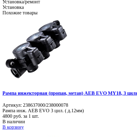
Установка/ремонт
Установка
Похожие товары
Рампа инжекторная (пропан, метан) AEB EVO MY18, 3 цил
Артикул: 238637000/238000078
Рампа инж. AEB EVO 3 цил. ( д.12мм)
4800
руб. за 1 шт.
В наличии
В корзину