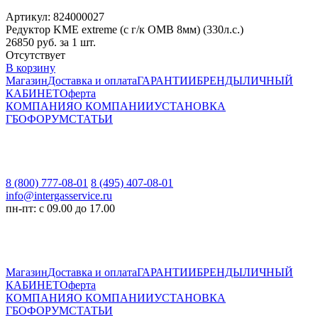
Артикул: 824000027
Редуктор KME extreme (с г/к OMB 8мм) (330л.с.)
26850
руб. за 1 шт.
Отсутствует
В корзину
Магазин
Доставка и оплата
ГАРАНТИИ
БРЕНДЫ
ЛИЧНЫЙ
КАБИНЕТ
Оферта
КОМПАНИЯ
О КОМПАНИИ
УСТАНОВКА
ГБО
ФОРУМ
СТАТЬИ
8 (800) 777-08-01
8 (495) 407-08-01
info@intergasservice.ru
пн-пт: с 09.00 до 17.00
Магазин
Доставка и оплата
ГАРАНТИИ
БРЕНДЫ
ЛИЧНЫЙ
КАБИНЕТ
Оферта
КОМПАНИЯ
О КОМПАНИИ
УСТАНОВКА
ГБО
ФОРУМ
СТАТЬИ