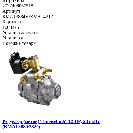
ШтрихКод
2037408060518
Артикул
RMAT3884V/RMAT4312
Картинки
1008225
Установка/ремонт
Установка
Похожие товары
Редуктор (метан) Tomasetto AT12 HP, 285 кВт
(RMAT3880/3820)