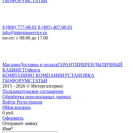
ГБО
ФОРУМ
СТАТЬИ
8 (800) 777-08-01
8 (495) 407-08-01
info@intergasservice.ru
пн-пт: с 09.00 до 17.00
Магазин
Доставка и оплата
ГАРАНТИИ
БРЕНДЫ
ЛИЧНЫЙ
КАБИНЕТ
Оферта
КОМПАНИЯ
О КОМПАНИИ
УСТАНОВКА
ГБО
ФОРУМ
СТАТЬИ
2015 - 2026 © Интергазсервис
Пользовательское соглашение
Обработка персональных данных
Войти
Регистрация
0
Моя корзина
0 руб.
Оформить
Отправьте заявку
Имя
*