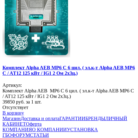
Комплект Alpha AEB MP6 C 6 цил. ( эл.к-т Alpha AEB MP6
C / AT12 125 кВт / IG1 2 Ом 2х3ц.)
Артикул:
Комплект Alpha AEB MP6 C 6 цил. ( эл.к-т Alpha AEB MP6 C
/ AT12 125 кВт / IG1 2 Ом 2х3ц.)
39850
руб. за 1 шт.
Отсутствует
В корзину
Магазин
Доставка и оплата
ГАРАНТИИ
БРЕНДЫ
ЛИЧНЫЙ
КАБИНЕТ
Оферта
КОМПАНИЯ
О КОМПАНИИ
УСТАНОВКА
ГБО
ФОРУМ
СТАТЬИ