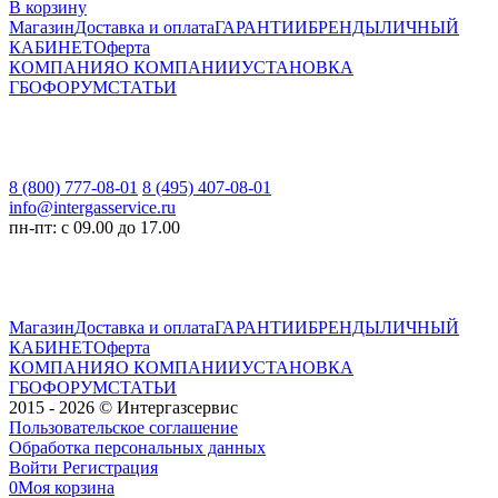
В корзину
Магазин
Доставка и оплата
ГАРАНТИИ
БРЕНДЫ
ЛИЧНЫЙ
КАБИНЕТ
Оферта
КОМПАНИЯ
О КОМПАНИИ
УСТАНОВКА
ГБО
ФОРУМ
СТАТЬИ
8 (800) 777-08-01
8 (495) 407-08-01
info@intergasservice.ru
пн-пт: с 09.00 до 17.00
Магазин
Доставка и оплата
ГАРАНТИИ
БРЕНДЫ
ЛИЧНЫЙ
КАБИНЕТ
Оферта
КОМПАНИЯ
О КОМПАНИИ
УСТАНОВКА
ГБО
ФОРУМ
СТАТЬИ
2015 - 2026 © Интергазсервис
Пользовательское соглашение
Обработка персональных данных
Войти
Регистрация
0
Моя корзина