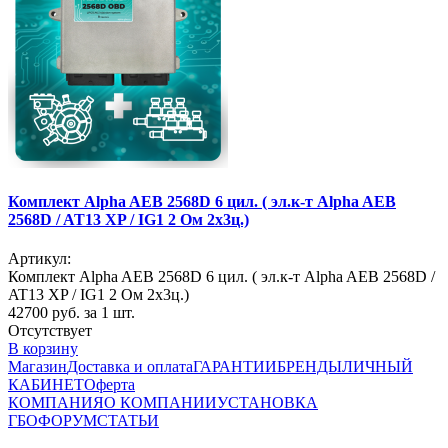
Комплект Alpha AEB 2568D 6 цил. ( эл.к-т Alpha AEB
2568D / AT13 XP / IG1 2 Ом 2х3ц.)
Артикул:
Комплект Alpha AEB 2568D 6 цил. ( эл.к-т Alpha AEB 2568D /
AT13 XP / IG1 2 Ом 2х3ц.)
42700
руб. за 1 шт.
Отсутствует
В корзину
Магазин
Доставка и оплата
ГАРАНТИИ
БРЕНДЫ
ЛИЧНЫЙ
КАБИНЕТ
Оферта
КОМПАНИЯ
О КОМПАНИИ
УСТАНОВКА
ГБО
ФОРУМ
СТАТЬИ