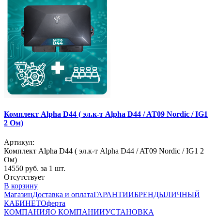
Комплект Alpha D44 ( эл.к-т Alpha D44 / AT09 Nordic / IG1
2 Ом)
Артикул:
Комплект Alpha D44 ( эл.к-т Alpha D44 / AT09 Nordic / IG1 2
Ом)
14550
руб. за 1 шт.
Отсутствует
В корзину
Магазин
Доставка и оплата
ГАРАНТИИ
БРЕНДЫ
ЛИЧНЫЙ
КАБИНЕТ
Оферта
КОМПАНИЯ
О КОМПАНИИ
УСТАНОВКА